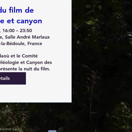
du film de
ie et canyon
 16:00 – 23:50
e, Salle André Marlaux
la-Bédoule, France
daoù et le Comité 
léologie et Canyon des 
ésente la nuit du film.
tails
Fabienne CASU