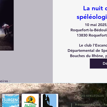
La nuit 
spéléolog
10 mai 2025,
Roquefort-la-Bédoul
13830 Roquefort-
Le club l'Escan
Départemental de Spé
Bouches du Rhône, pr
Dé
aires :
© 2013 SPELEOLUS
Présidente du club : 