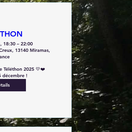
ETHON
, 18:30 – 22:00
Creux, 13140 Miramas,
ance
e Téléthon 2025 💛❤️ 
tails